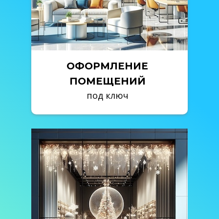
Доставка в Нарьян-Мар
Няндома изготовление наружной рекламы
Котлас изготовление наружной рекламы
Шенкурск изготовление наружной рекламы
ОФОРМЛЕНИЕ
Где делают рекламу в Архангельске
ПОМЕЩЕНИЙ
под ключ
Николай Мальцев Реклама
Белый квадрат Архангельск
Народная реклама Архангельск
Рекламная компания на Гагарина Швейка
Норд-медиа Архангельск
Реклама Нарьян-Мар
реклама Графика Архангельск