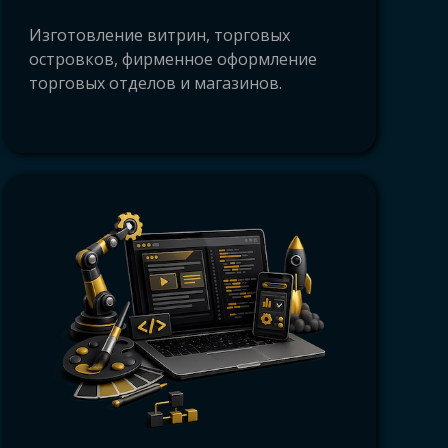
ангельск, хорошая типография
Изготовление витрин, торговых
хангельск, оперативная полиграфия
островков, фирменное оформление
, заказать печать Архангельск,
торговых отделов и магазинов.
, Новодвинск, Онега, Коряжма, Котлас,
ник, Двинской Березник,
цкий автономный округ, НАО