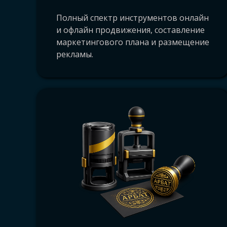
интернете Архангельск, комплексное
Полный спектр инструментов онлайн
Архангельск, где напечатать в Архан
и офлайн продвижения, составление
Архангельск, печать под ключ Арханг
маркетингового плана и размещение
рекламы.
прайс, цена, стоимость, прайс-лист, 
Вельск, Няндома, Каргополь, Шенкур
Вычегодский, Кулой, Октябрьский, С