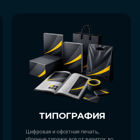
ТИПОГРАФИЯ
бат29.ру, Арбат 29 ру, Arbat29.ru, arbat29.r
ое агентство полного цикла Архангельск, р
Цифровая и офсетная печать,
сборные тиражи: всё от визиток до