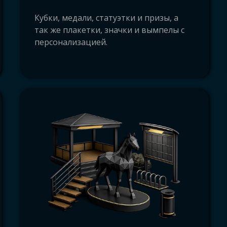
 продвижение Архангельск, типография Арх
Кубки, медали, статуэтки и призы, а
гельске, печать Архангельск, полиграфия Ар
так же плакетки, значки и вымпелы с
ельск, изготовление полиграфии Архангельск
персонализацией.
заказать, дёшево, Архангельск, Северодвинск
ск, Мезень, Плесецк, Коноша, Мирный, Берез
авинский, Североонежск, Нарьян-Мар, Нене