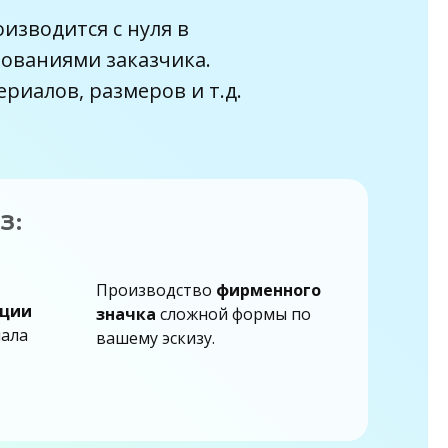
аграда лучшему менеджеру
изводится с нуля в
рхангельск
бованиями заказчика.
ериалов, размеров и т.д.
бор наград Архангельск
бат Награды
отлас, Мирный,
З:
ндома, Онега, Каргополь,
Производство
фирменного
кции
значка
сложной формы по
иала
вашему эскизу.