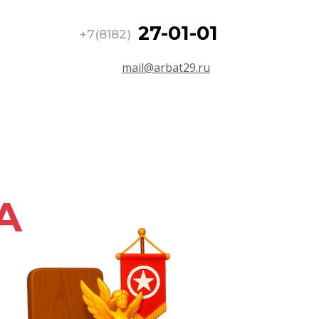
27-01-01
+7(8182)
mail@arbat29.ru
Я
А