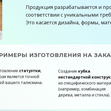
Н
награды для школ Архангельск
Продукция разрабатывается и про
А
соответствии с уникальными тре
награды футбол Архангельск
Это касается дизайна, формы, мат
Вы
награды из металла Архангельск
Ар
 Архангельске
бласти и НАО: Архангельск, Северодвинск, К
РИМЕРЫ ИЗГОТОВЛЕНИЯ НА ЗАКА
й, Новодвинск, Коряжма, Мирный, Вельск, Ня
Ненецкий автономный округ (в Нарьян-Мар).
товление
статуэтки
,
Создание
кубка
рая является точной
нестандартной констру
ей вашего талисмана.
из специфического матер
(например, комбинация
дерева, металла и стекла).