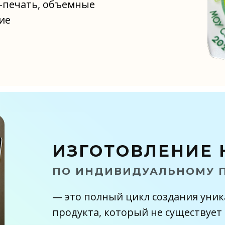
-печать, объемные
ие
ИЗГОТОВЛЕНИЕ 
на
где купить награды Архангельск
ПО ИНДИВИДУАЛЬНОМУ 
на
награды в наличии Архангельск
— это полный цикл создания уни
н
награды оптом архангельск
продукта, который не существует 