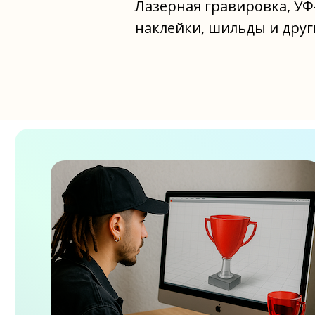
Лазерная гравировка, УФ
наклейки, шильды и друг
магазин наград Архангельск
магазин наград
Северодвинск
магазин наград Новодвинск