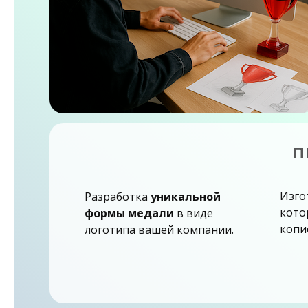
магазин наград Нарьян-Мар
магазин наград Онега
магазин наград Плесецк
Заказать наградную продукцию в
Работаем по всей Архангельской о
П
Вычегодский, Коноша, Октябрьски
Плесецк, Савинский. Доставка в 
Изго
Разработка
уникальной
кото
формы медали
в виде
копи
логотипа вашей компании.