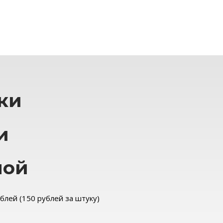
ки
и
лой
ублей (150 рублей за штуку)