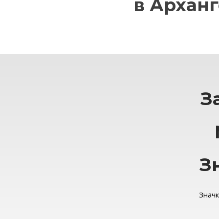
в Архан
З
З
Значк