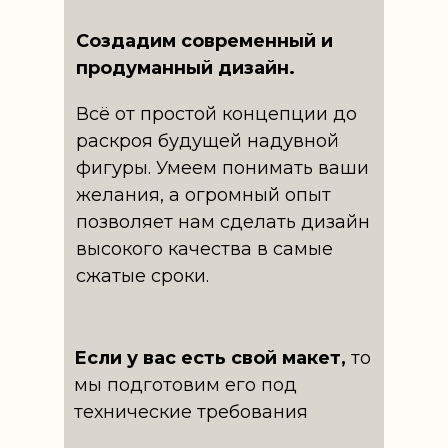
Создадим современный и
продуманный дизайн.
Всё от простой концепции до
раскроя будущей надувной
фигуры. Умеем понимать ваши
желания, а огромный опыт
позволяет нам сделать дизайн
высокого качества в самые
Доставка в
сжатые сроки.
Ненецкий
Работаем по всей Архангельской
автономный
области
Надувные фигуры для
округ
Надувные фигуры для
рекламы заказать в
Надувные фигуры с
рекламы производитель
Надувной дед мороз
Если у вас есть свой макет,
то
Архангельске
компрессором заказать
купить
Надувная ёлка купить
Надувная копия товара
Аэромен заказать в
мы подготовим его под
заказать
Аэроман заказать в
Архангельске
Аэромэн заказать в
Архангельске
технические требования
Танцующий надувной
Архангельске
Надувная арка старт
человек заказать в
Надувная рекламная
финиш заказать в
Надувная рекламная
Архангельске
фигура цена