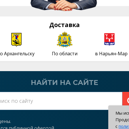
Доставка
о Архангельску
По области
в Нарьян-Мар
НАЙТИ НА САЙТЕ
Мы исп
Продо
щены.
с
поли
ются публичной офертой.