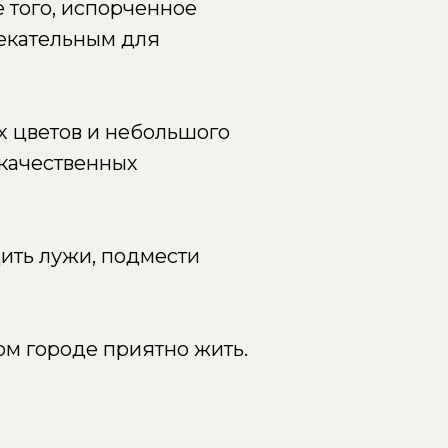
 того, испорченное
лекательным для
х цветов и небольшого
 качественных
ить лужи, подмести
ком городе приятно жить.