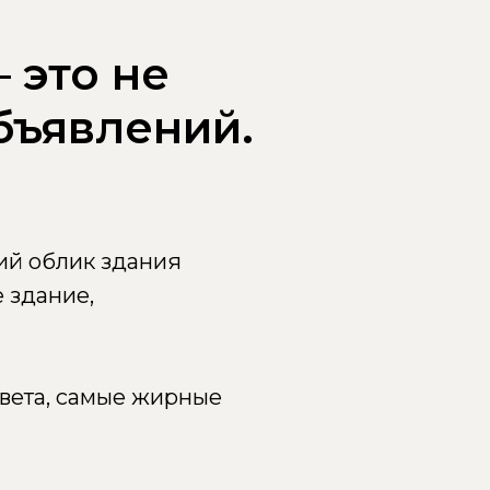
 это не
бъявлений.
ний облик здания
 здание,
цвета, самые жирные