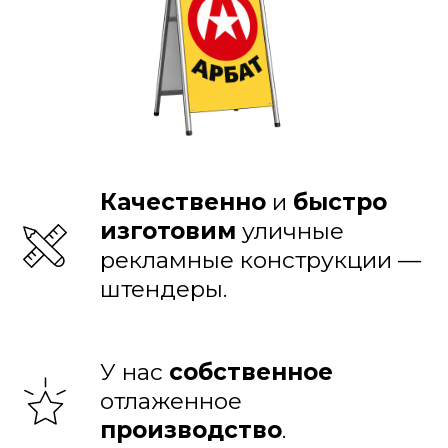
стритлайны цена, прайс, цена, стоимость, прайс-лист, заказать,
дёшево, работаем по всей Архангельской области, доставка по
Архангельской области, доставка в Нарьян-Мар, доставка в НАО,
доставка в Ненецкий автономный округ, Архангельск, Северодвинск,
Новодвинск, Котлас, Коряжма, Вельск, Няндома, Мирный, Онега,
Каргополь, Шенкурск, Мезень, Плесецк, Архангельская область, Нарьян-
Мар, НАО, Вычегодский, Кулой, Октябрьский, Североонежск, Березник,
Коноша, Двинской Березник, Савинский
Качественно
и
быстро
изготовим
уличные
рекламные конструкции —
штендеры.
У нас
собственное
отлаженное
производство
.