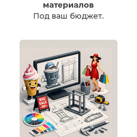
материалов
Под ваш бюджет.
нестандартные штендеры, нестандартные штендеры
Архангельск, штендер нестандартной формы,
штендер по индивидуальному проекту, штендер
любой формы, штендер нестандартный на заказ,
заказать нестандартный штендер, купить
нестандартный штендер, нестандартный штендер
цена, нестандартный штендер стоимость,
нестандартный штендер прайс, нестандартный
штендер прайс-лист, нестандартный штендер
недорого, нестандартный штендер дешево,
производство нестандартных штендеров,
изготовление нестандартных штендеров,
изготовление нестандарных штендеров,
производство штендеров различно формы,
изготовление штендеров разных форм, проект
штендера, разработка штендера, дизайн штендера,
макет штендера, штендер рекламный
нестандартный, штендер для улицы нестандартный,
фигурный штендер, фигурный штендер в
Архангельске, фигурный уличный штендер,
изготовление фигурных штендеров, изготовление
фигурных штендеров в Архангельске, производство