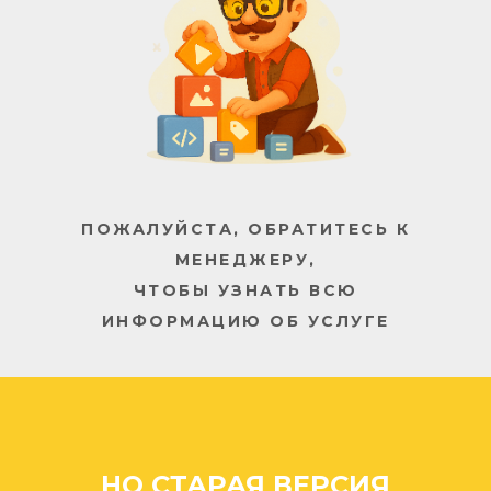
ПОЖАЛУЙСТА, ОБРАТИТЕСЬ К
МЕНЕДЖЕРУ,
ЧТОБЫ УЗНАТЬ ВСЮ
ИНФОРМАЦИЮ ОБ УСЛУГЕ
/// Архангельск
Компания «Арбат»
Архангельск: стоимость
цена прайс прайслист
прайс-лист заказать ...
/// Октябрьский
/// Шенкурск
НО СТАРАЯ ВЕРСИЯ