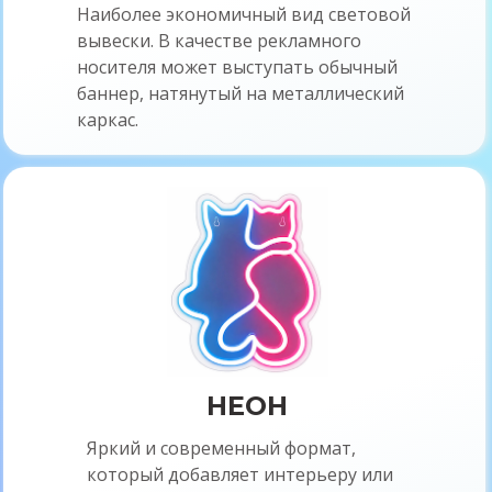
световой короб купить, объемные
Наиболее экономичный вид световой
световые буквы, буквы объемные с
вывески. В качестве рекламного
контражурной подсветкой, буквы
носителя может выступать обычный
объемные с открытым неоном,
баннер, натянутый на металлический
буквы объемные металлические,
каркас.
объемные буквы из пенопласта,
монтаж светового короба,
наружная реклама световые
короба, профиль для световых
коробов, реклама световые
короба в Архангельске,
производство световых коробов,
производство объемные буквы,
изготовление вывесок, световые
короба дешево, короб купить,
НЕОН
световой короб дешево, световой
короб заказать, световой короб
Яркий и современный формат,
цена в Архангельске, мастерская
который добавляет интерьеру или
рекламы, заказать световую