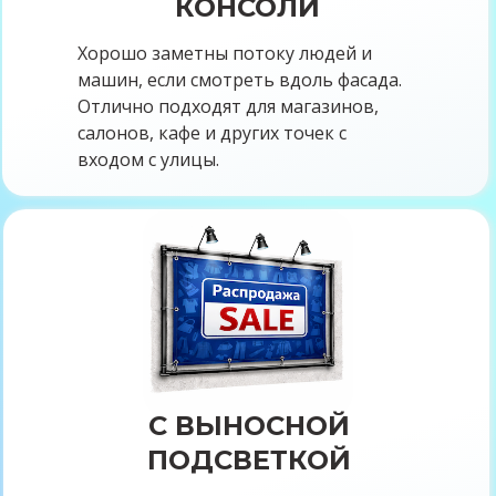
КОНСОЛИ
Хорошо заметны потоку людей и
машин, если смотреть вдоль фасада.
Отлично подходят для магазинов,
салонов, кафе и других точек с
входом с улицы.
световая реклама, объемные
буквы, изготовление объемных
букв в Архангельске, световые
буквы реклама, заказать световой
короб, заказать объемные буквы,
рекламные световые буквы,
С ВЫНОСНОЙ
световой короб цена, лайтбокс,
вывеска, светодиодный короб,
ПОДСВЕТКОЙ
рекламные световые короба,