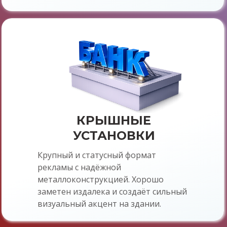
вывески, техническое
обслуживание вывесок, ремонт
световых вывесок, замена
подсветки, замена светодиодов,
прайс, цена, стоимость, прайс-
лист, заказать, дёшево,
Архангельск, Северодвинск,
Новодвинск, Онега, Коряжма,
Котлас, Вельск, Няндома,
Каргополь, Шенкурск, Мезень,
КРЫШНЫЕ
Плесецк, Коноша, Мирный,
УСТАНОВКИ
Березник, Двинской Березник,
Вычегодский, Кулой, Октябрьский,
Крупный и статусный формат
Савинский, Североонежск, Нарьян-
рекламы с надёжной
Мар, Ненецкий автономный округ,
металлоконструкцией. Хорошо
НАО
заметен издалека и создаёт сильный
визуальный акцент на здании.