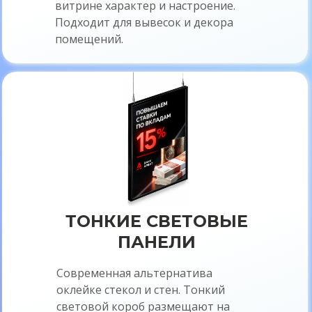
витрине характер и настроение.
вывеску, светящаяся вывеска цена,
Подходит для вывесок и декора
светящаяся вывеска, световая
помещений.
вывеска, диодная вывеска,
диодная реклама, Компания
«Арбат» Архангельск: Дизайн
вывесок, фотомонтаж на фасаде
здания или в интерьере,
Согласование вывесок с мэрией
Архангельска, Монтаж и
подключение к электросети,
стоимость цена прайс прайслист
прайс-лист заказать световой
короб в Архангельске,
ТОНКИЕ СВЕТОВЫЕ
изготовление лайт-боксов, короб с
ПАНЕЛИ
рекламой цена заказать, прайс-
лист на изготовление световых
Современная альтернатива
светящихся коробов, рекламное
оклейке стекол и стен. Тонкий
агентство по коробам, купить
световой короб размещают на