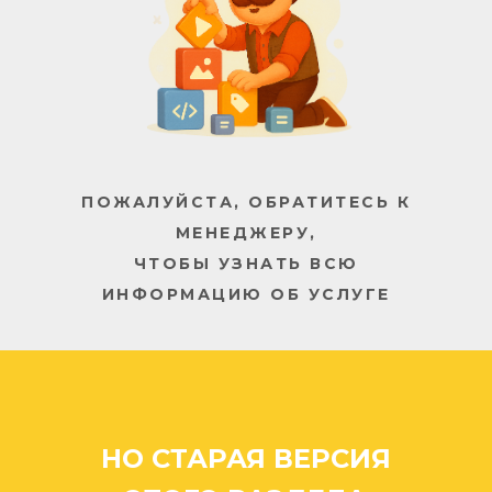
ПОЖАЛУЙСТА, ОБРАТИТЕСЬ К
МЕНЕДЖЕРУ,
ЧТОБЫ УЗНАТЬ ВСЮ
ИНФОРМАЦИЮ ОБ УСЛУГЕ
/// Архангельск
Компания «Арбат»
Архангельск: стоимость
цена прайс прайслист
прайс-лист заказать ...
/// Октябрьский
/// Шенкурск
НО СТАРАЯ ВЕРСИЯ
/// Северодвинск
/// Новодвинск
/// Мирный