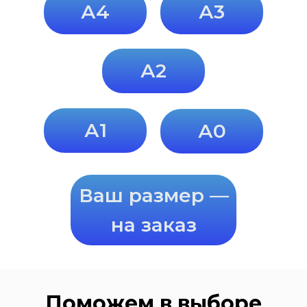
А4
А3
А2
А1
А0
Ваш размер —
на заказ
Поможем в выборе