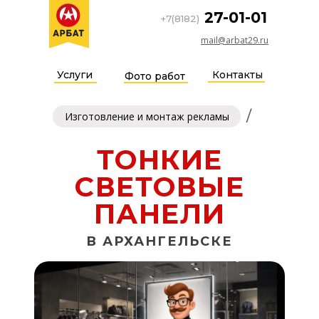
27-01-01
+7(8182)
mail@arbat29.ru
Услуги
Контакты
Фото работ
/
Изготовление и монтаж рекламы
ТОНКИЕ
СВЕТОВЫЕ
ПАНЕЛИ
В АРХАНГЕЛЬСКЕ
тонкие световые панели Архангельск, LED панели Архангельск,
лед панели Архангельск, световые панели Архангельск, купить
световую панель Архангельск, заказать световую панель
Архангельск, изготовление световых панелей Архангельск,
производство световых панелей, тонкий лайтбокс, тонкий