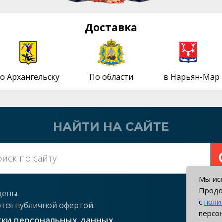
Доставка
о Архангельску
По области
в Нарьян-Мар
НАЙТИ НА САЙТЕ
Мы исп
Продо
щены.
с
поли
ются публичной офертой.
о к
персо
тки персональных данных