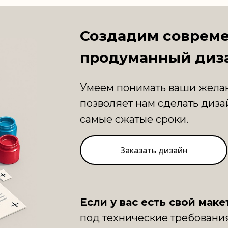
Создадим соврем
продуманный диз
Декоративная подсветка
Новогоднее украшение
зданий в Архангельске
торговых центров
Умеем понимать ваши желан
позволяет нам сделать диза
Украшение городских
Новогодние ели
пространств
самые сжатые сроки.
Заказать дизайн
Если у вас есть свой маке
под технические требовани