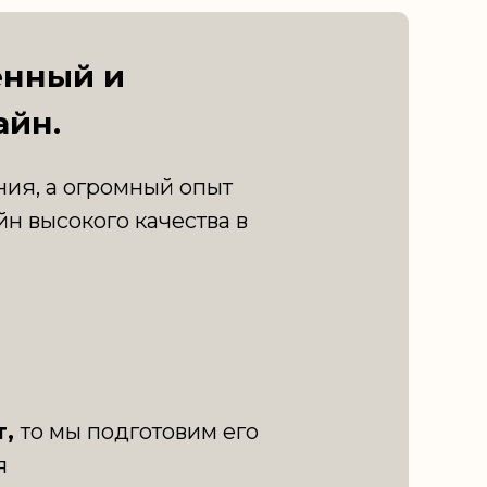
енный и
айн.
ия, а огромный опыт
йн высокого качества в
т,
то мы подготовим его
я