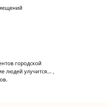
омещений
ентов городской
 людей улучится... ,
ов.