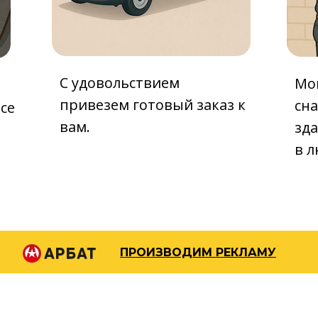
С удовольствием
Мо
привезем готовый заказ к
сн
исе
вам.
зда
в л
ПРОИЗВОДИМ РЕКЛАМУ