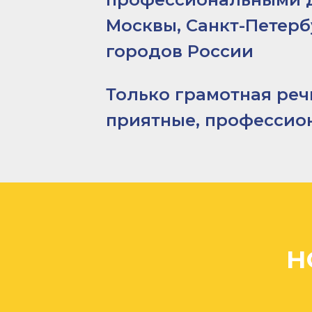
Москвы, Санкт-Петерб
городов России
Только грамотная речь
приятные, профессио
Работаем по всей Архангельско
Доставка в Ненецкий автоном
Н
Доставка в Нарьян-Мар
Доставка в НАО