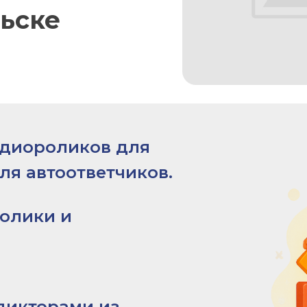
ьске
удиороликов для
ля автоответчиков.
олики и
дикторами из