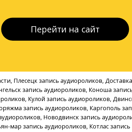
/// Шенкурск
/// Мирный
///Коряжма
///Котлас
Перейти на сайт
стоимость цена прайс прайслист прайс-лист заказать ...
асти, Плесецк запись аудиороликов, Доставк
нгельск запись аудиороликов, Коноша запис
роликов, Кулой запись аудиороликов, Двинс
оряжма запись аудиороликов, Каргополь зап
аудиороликов, Новодвинск запись аудиороли
ян-мар запись аудиороликов, Котлас запись