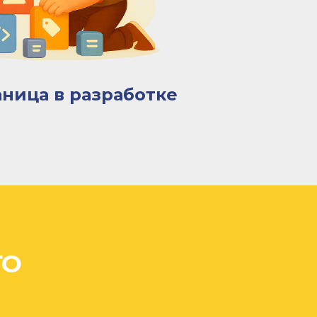
аница в разработке
/// Мезень
/// Онега
ГО
/// Каргополь
/// Березник
/// Нарьян-мар