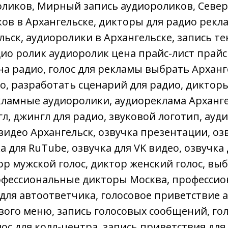
оликов, Мирный запись аудиороликов, Севе
ков в Архангельске, дикторы для радио рекл
ьск, аудиоролики в Архангельске, запись тек
дио ролик аудиоролик цена прайс-лист прайс
на радио, голос для рекламы выбрать Арханге
о, разработать сценарий для радио, дикторы
екламные аудиоролики, аудиореклама Арханге
л, джингл для радио, звуковой логотип, ауд
идео Архангельск, озвучка презентации, оз
 для RuTube, озвучка для VK видео, озвучка 
ор мужской голос, диктор женский голос, вы
рофессиональные дикторы Москва, профессио
 для автоответчика, голосовое приветствие а
ового меню, запись голосовых сообщений, г
лос для колл-центра, запись приветствия для