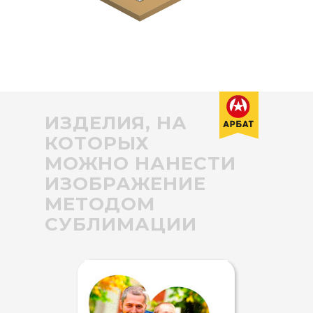
сублимация Архангельск,
ИЗДЕЛИЯ, НА
сублимационная печать Архангельск,
КОТОРЫХ
сублимационная печать в
МОЖНО НАНЕСТИ
Архангельске, заказать нанесение
ИЗОБРАЖЕНИЕ
сублимация, сублимационное
нанесение изображений Архангельск,
МЕТОДОМ
печать фотографий на предметах,
СУБЛИМАЦИИ
печать фото на сувенирах, печать фото
на подарках, фото на сувенирах
Архангельск, печать картинки на
предметах, сублимация цены,
сублимационная печать цены,