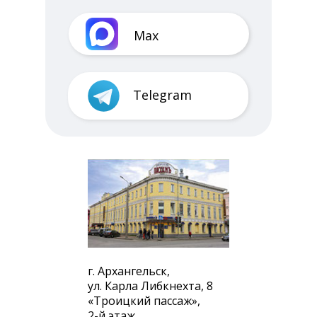
Max
Telegram
г. Архангельск,
ул. Карла Либкнехта, 8
«Троицкий пассаж»,
2-й этаж