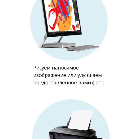
Рисуем наносимое
изображение или улучшаем
предоставленное вами фото.