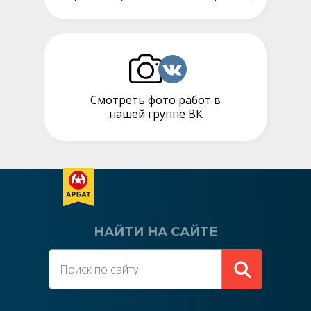
Смотреть фото работ в
нашей группе ВК
НАЙТИ НА САЙТЕ