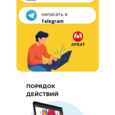
ПОРЯДОК
ДЕЙСТВИЙ