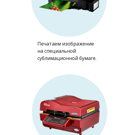
Печатаем изображение
на специальной
сублимационной бумаге.