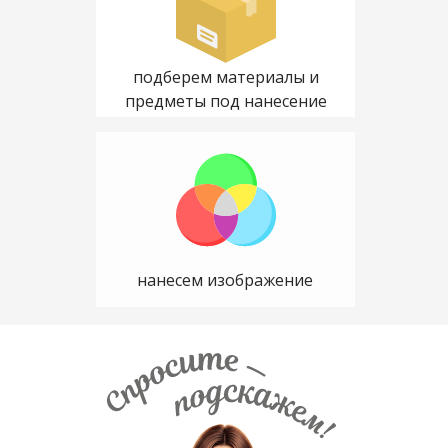
подберем материалы и
предметы под нанесение
нанесем изображение