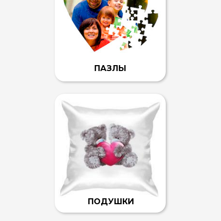
сублимация прайс, сублимация прайс-
лист, сублимация заказать,
печать на кружках Архангельск,
фотокружки заказать Архангельск,
кружки с фото заказать, кружки с
логотипом заказать, печать фото на
ПАЗЛЫ
кружке, печать логотипа на кружках,
сублимация кружки Архангельск,
печать на футболках в Архангельске,
печать фото на футболках, сублимация
на футболках Архангельск, печать
картинки на футболке, заказать
фотографию на футболке, промо-
футболки с логотипом, спортивные
футболки с логотипом,
печать на подушках Архангельск,
подушки с фото Архангельск, заказать
ПОДУШКИ
подушку с фото, заказать фото на
подушках, подушки с фотографией