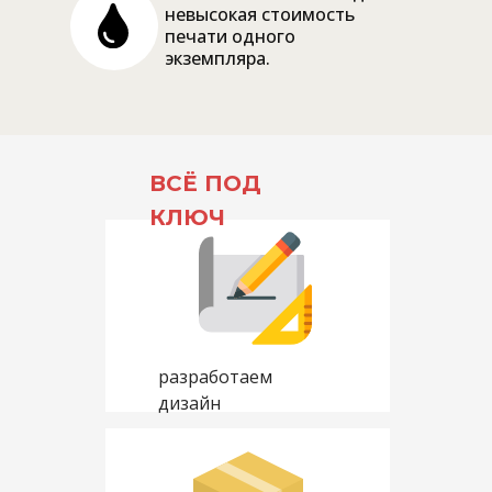
невысокая стоимость
печати одного
экземпляра.
ВСЁ ПОД
КЛЮЧ
разработаем
дизайн