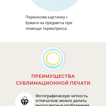
Переносим картинку с
бумаги на предметы при
помощи термопресса.
ПРЕИМУЩЕСТВА
СУБЛИМАЦИОННОЙ ПЕЧАТИ
Фотографическую четкость
отпечатков: можно делать
многоцветные изображения