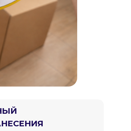
номный округ,
й скотч с логотипом,
веродвинск скотч с
Онега скотч с
ом, Коноша скотч с
Двинской Березник
отипом, Савинский скотч
ас скотч с логотипом,
ка в НАО
НЫЙ
АНЕСЕНИЯ