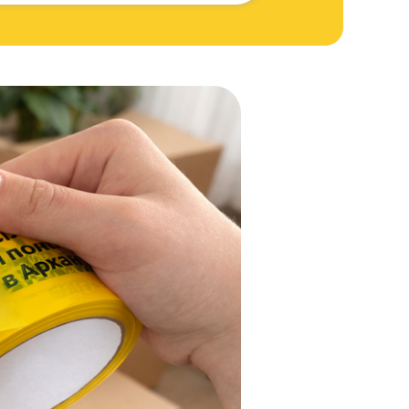
гельске, фирменный
ный с логотипом,
ого, заказать
типом фирмы
райс-лист, печать на
зготовление скотча с
скотч с нанесением в
логотипом, скотч с
изображения на скотч,
чный с логотипом,