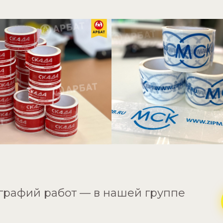
графий работ — в нашей группе