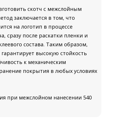
зготовить скотч с межслойным
етод заключается в том, что
ится на логотип в процессе
а, сразу после раскатки пленки и
леевого состава. Таким образом,
 гарантирует высокую стойкость
йчивость к механическим
ранение покрытия в любых условиях
ия при межслойном нанесении 540