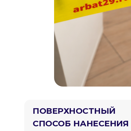
Работаем по всей Ар
Архангельск скотч с 
Октябрьский скотч с
логотипом, Каргополь
логотипом, Нарьян-м
логотипом, Мирный с
скотч с логотипом, 
с логотипом, Доставк
Новодвинск скотч с 
ПОВЕРХНОСТНЫЙ
СПОСОБ НАНЕСЕНИЯ