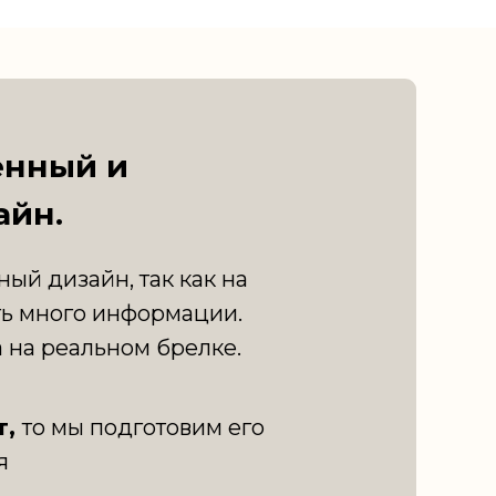
енный и
айн.
ый дизайн, так как на
ь много информации.
 на реальном брелке.
т,
то мы подготовим его
я