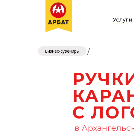
Услуги
/
Бизнес-сувениры
РУЧК
КАРА
С ЛО
в Архангельс