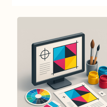
Компания "Арбат": сувенирыне брелоки