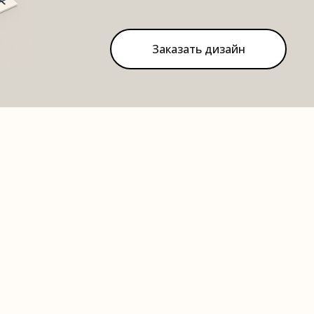
Заказать дизайн
и
Доставка в Ненецкий автономный округ
Ручки 
Ручк
Ручки с логотипом в Северодвинске
Ручки с логотипом в Мирном
Ручки
Ручки с логотипом в Савинском
анесение логотипа, сувенирная продукция с логотипом, ручки 
вка на ручках, ручка с гравировкой, промо ручки, заказать р