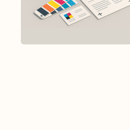
Работаем по всей Архангельской област
Ручки с логотипом в Архангельске
Ручки с логотипом в Коноше
Ручки с логотипом в Няндоме
печать на ручках, ручки с нанесением, н
Архангельске, сувенирные ручки, гравиро