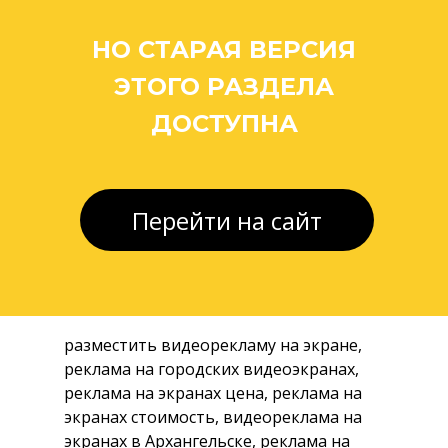
прайс-лист заказать ...
/// Октябрьский
/// Шенкурск
НО СТАРАЯ ВЕРСИЯ
/// Северодвинск
/// Новодвинск
/// Мирный
ЭТОГО РАЗДЕЛА
/// Каргополь
///Коряжма
ДОСТУПНА
///Котлас
Работаем по всей
Архангельской области
Доставка в
Нарьян-Мар
/// Березник
/// Мезень
/// Плесецк
/// Онега
Перейти на сайт
/// Нарьян-мар
/// Вельск
/// Каргополь
/// Новодвинск
/// Коноша
Доставка в
Доставка в Ненецкий
НАО
автономный округ
разместить видеорекламу на экране,
реклама на городских видеоэкранах,
реклама на экранах цена, реклама на
экранах стоимость, видеореклама на
экранах в Архангельске, реклама на