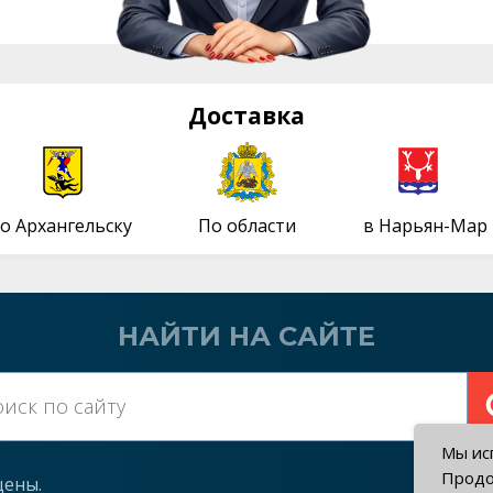
Доставка
о Архангельску
По области
в Нарьян-Мар
НАЙТИ НА САЙТЕ
Мы исп
Продо
щены.