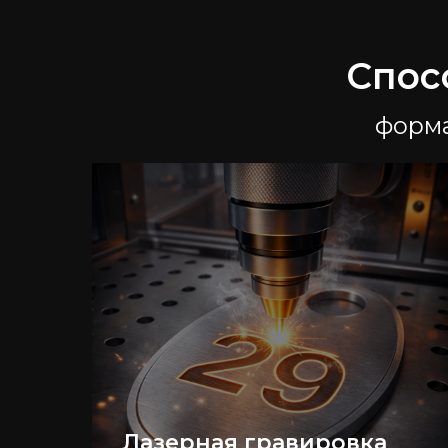
Спос
форма
Лазерная гравировка