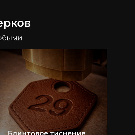
ерков
любыми
Блинтовое тиснение