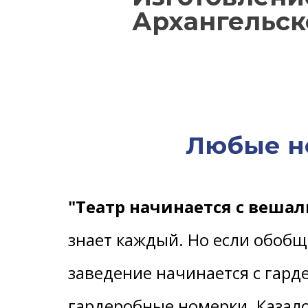
Архангельск
Любые н
"Театр начинается с вешал
знает каждый. Но если обобщ
заведение начинается с гард
гардеробные номерки. Казало