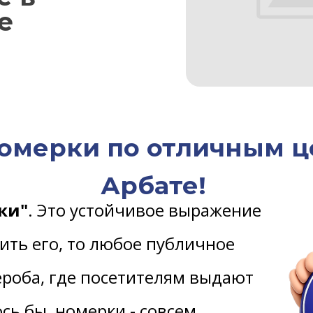
е
омерки по отличным ц
Арбате!
ки"
. Это устойчивое выражение
ить его, то любое публичное
ероба, где посетителям выдают
сь бы, номерки - совсем