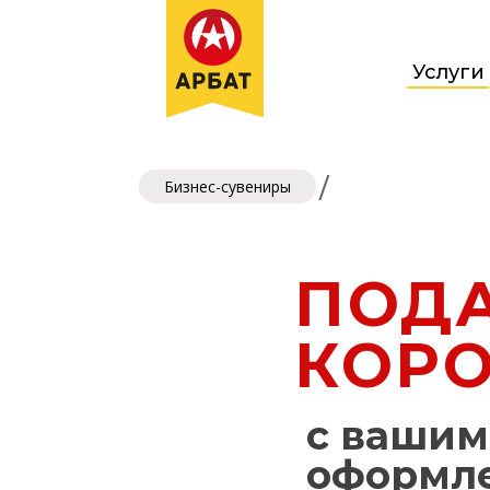
Услуги
/
Бизнес-сувениры
ПОД
КОР
с ваши
оформл