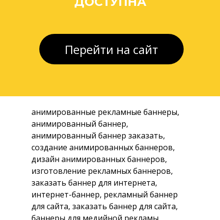
ДОСТУПНА
///Котлас
Работаем по всей
Архангельской области
Доставка в
Нарьян-Мар
/// Березник
/// Мезень
/// Плесецк
/// Онега
Перейти на сайт
/// Нарьян-мар
/// Вельск
/// Каргополь
/// Новодвинск
/// Коноша
Доставка в
Доставка в Ненецкий
НАО
автономный округ
анимированные рекламные баннеры,
анимированный баннер,
анимированный баннер заказать,
создание анимированных баннеров,
дизайн анимированных баннеров,
изготовление рекламных баннеров,
заказать баннер для интернета,
интернет-баннер, рекламный баннер
для сайта, заказать баннер для сайта,
баннеры для медийной рекламы,