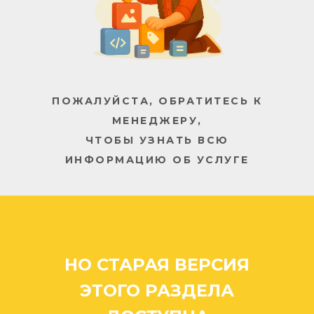
ПОЖАЛУЙСТА, ОБРАТИТЕСЬ К
МЕНЕДЖЕРУ,
ЧТОБЫ УЗНАТЬ ВСЮ
ИНФОРМАЦИЮ ОБ УСЛУГЕ
/// Архангельск
Компания «Арбат»
Архангельск: стоимость
цена прайс прайслист
прайс-лист заказать ...
/// Октябрьский
/// Шенкурск
НО СТАРАЯ ВЕРСИЯ
/// Северодвинск
/// Новодвинск
/// Мирный
ЭТОГО РАЗДЕЛА
/// Каргополь
///Коряжма