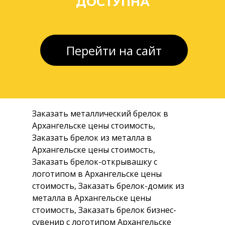
ДОСТУПНА
///Котлас
Работаем по всей
Архангельской области
Доставка в
Нарьян-Мар
/// Березник
/// Мезень
/// Плесецк
/// Онега
Перейти на сайт
/// Нарьян-мар
/// Вельск
/// Каргополь
/// Новодвинск
/// Коноша
Доставка в
Доставка в Ненецкий
НАО
автономный округ
Заказать металлический брелок в
Архангельске цены стоимость,
Заказать брелок из металла в
Архангельске цены стоимость,
Заказать брелок-открывашку с
логотипом в Архангельске цены
стоимость, Заказать брелок-домик из
металла в Архангельске цены
стоимость, Заказать брелок бизнес-
сувенир с логотипом Архангельске