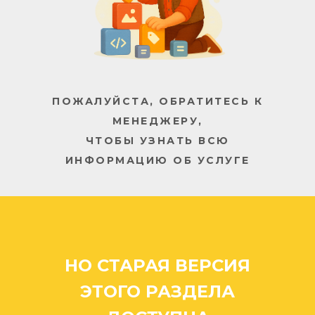
ПОЖАЛУЙСТА, ОБРАТИТЕСЬ К
МЕНЕДЖЕРУ,
ЧТОБЫ УЗНАТЬ ВСЮ
ИНФОРМАЦИЮ ОБ УСЛУГЕ
/// Архангельск
Компания «Арбат»
Архангельск: стоимость
цена прайс прайслист
прайс-лист заказать ...
/// Октябрьский
/// Шенкурск
НО СТАРАЯ ВЕРСИЯ
/// Северодвинск
/// Новодвинск
/// Мирный
ЭТОГО РАЗДЕЛА
/// Каргополь
///Коряжма